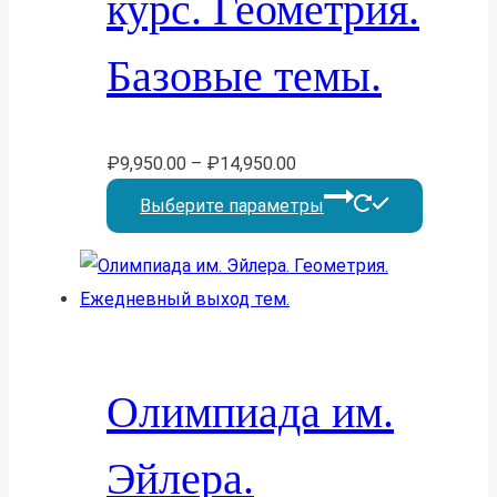
курс. Геометрия.
страниц
товара.
Базовые темы.
₽
9,950.00
–
₽
14,950.00
Этот
Выберите параметры
товар
имеет
несколь
вариаций
Опции
можно
Олимпиада им.
выбрать
на
Эйлера.
страниц