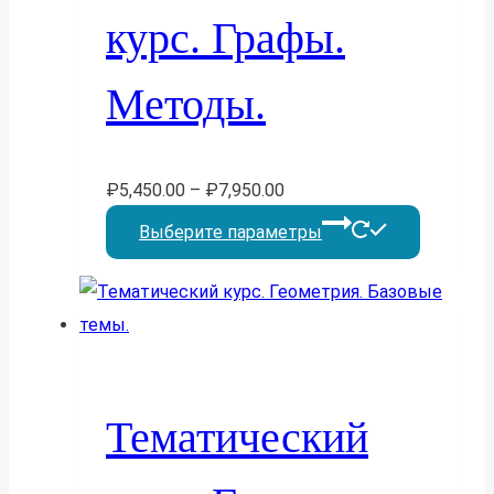
курс. Графы.
Методы.
₽
5,450.00
–
₽
7,950.00
Этот
Выберите параметры
товар
имеет
несколь
вариаций
Опции
можно
Тематический
выбрать
на