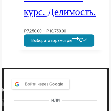
можно
выбрать
курс. Делимость.
на
страниц
товара.
₽
7,250.00
–
₽
10,750.00
Этот
Выберите параметры
товар
имеет
несколь
вариаций
Опции
можно
Войти через
Google
МЫ В СОЦ. СЕТЯХ
выбрать
на
ИЛИ
страниц