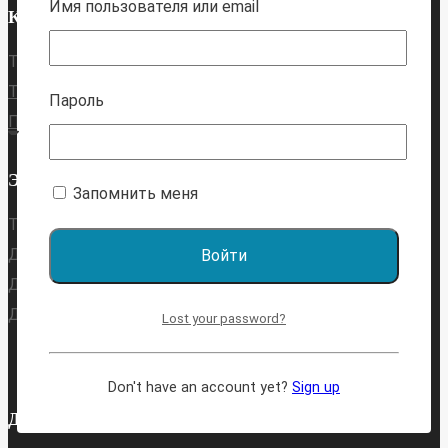
товара.
Имя пользователя или email
КОНТАКТЫ
Тех. поддержка:
Телеграм
Пароль
Почта
ЭТО ИНТЕРЕСНО
Запомнить меня
Тесты для подготовки в физмат класс:
Для поступающих в 5 класс
Для поступающих в 6 класс
Для поступающих в 7 класс
Lost your password?
Don't have an account yet?
Sign up
ДОКУМЕНТЫ