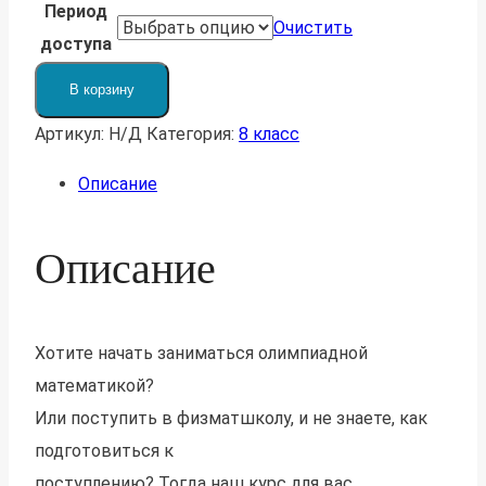
Период
Очистить
доступа
Количество
В корзину
товара
Артикул:
Н/Д
Категория:
8 класс
Годовой
курс.
Описание
8
класс.
Описание
Хотите начать заниматься олимпиадной
математикой?
Или поступить в физматшколу, и не знаете, как
подготовиться к
поступлению? Тогда наш курс для вас.