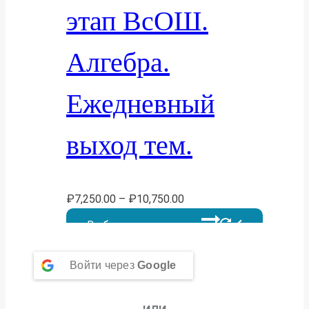
этап ВсОШ.
Алгебра.
Ежедневный
выход тем.
₽
7,250.00
–
₽
10,750.00
Выберите параметры
Этот товар имеет несколько
Войти через
Google
вариаций. Опции можно выбрать на
странице товара.