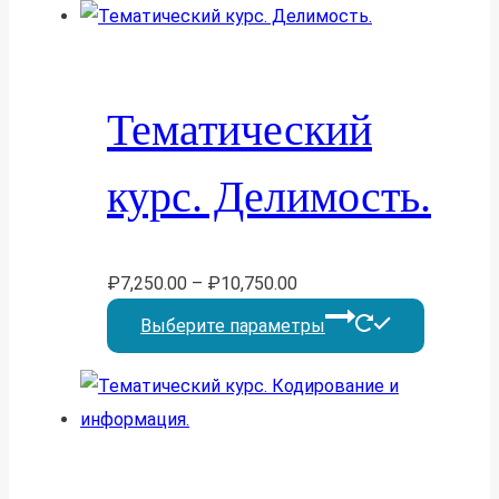
имеет
несколь
вариаций
Опции
Тематический
можно
выбрать
курс. Делимость.
на
страниц
товара.
₽
7,250.00
–
₽
10,750.00
Этот
Выберите параметры
товар
имеет
несколь
вариаций
Опции