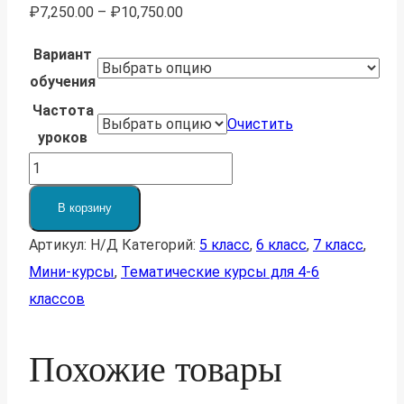
₽
7,250.00
–
₽
10,750.00
Вариант
обучения
Частота
Очистить
уроков
Количество
товара
В корзину
Матпраздник
Артикул:
Н/Д
Категорий:
5 класс
,
6 класс
,
7 класс
,
и
Мини-курсы
,
Тематические курсы для 4-6
Турнир
классов
Архимеда.
Ежедневный
выход
Похожие товары
тем.