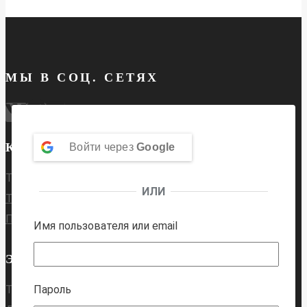
вариаций
Опции
можно
МЫ В СОЦ. СЕТЯХ
выбрать
на
страниц
товара.
КОНТАКТЫ
Войти через
Google
Тех. поддержка:
ИЛИ
Телеграм
Почта
Имя пользователя или email
ЭТО ИНТЕРЕСНО
Тесты для подготовки в физмат класс:
Пароль