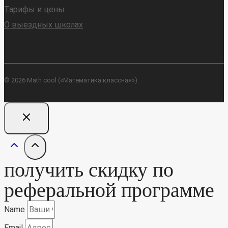
Тарифы и цены
О выездных школах
© 2026 Math cool («Математика классная»)
получить скидку по
реферальной программе
Name
Email