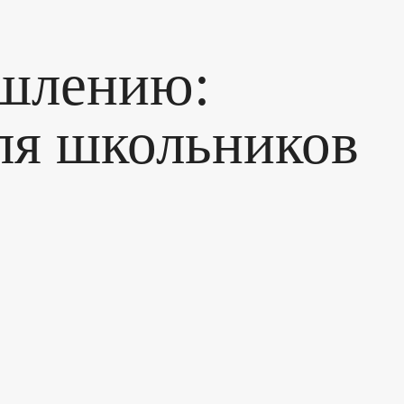
ышлению:
ля школьников