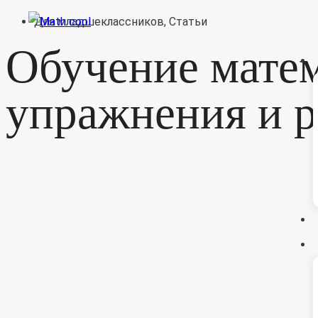
Перейти
Для младшеклассников
,
Статьи
к
Обучение мате
содержимому
упражнения и р