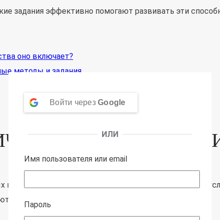
акие задания эффективно помогают развивать эти способн
ства оно включает?
ые методы и задания
Войти через
Google
ИЧЕСКОЕ МЫШЛЕНИЕ И
ИЛИ
Имя пользователя или email
процессов, которые человек использует для анализа усл
ются:
Пароль