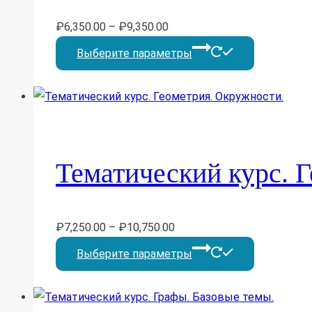
на
₽
6,350.00
–
₽
9,350.00
странице
Этот
Выберите параметры
товара.
товар
имеет
несколько
вариаций.
Опции
Тематический курс. 
можно
выбрать
на
₽
7,250.00
–
₽
10,750.00
странице
Этот
Выберите параметры
товара.
товар
имеет
несколько