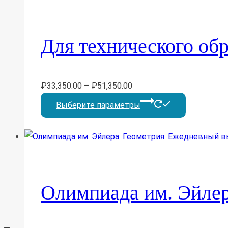
вариаций.
Опции
Для технического обр
можно
выбрать
на
₽
33,350.00
–
₽
51,350.00
странице
Этот
Выберите параметры
товара.
товар
имеет
несколько
вариаций.
Опции
Олимпиада им. Эйлер
можно
выбрать
на