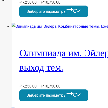
₽
7,250.00
–
₽
10,750.00
странице
Этот
Выберите параметры
товара.
товар
имеет
несколько
вариаций.
Опции
Олимпиада им. Эйле
можно
выбрать
выход тем.
на
странице
товара.
₽
7,250.00
–
₽
10,750.00
Этот
Выберите параметры
товар
имеет