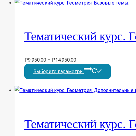
несколько
вариаций.
Опции
Тематический курс. Г
можно
выбрать
на
₽
9,950.00
–
₽
14,950.00
странице
Этот
Выберите параметры
товара.
товар
имеет
несколько
вариаций.
Опции
Тематический курс. 
можно
выбрать